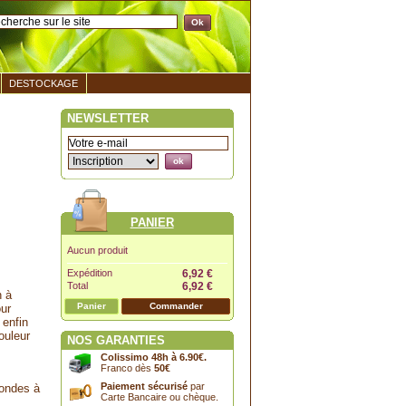
DESTOCKAGE
NEWSLETTER
PANIER
Aucun produit
Expédition
6,92 €
Total
6,92 €
n à
Panier
Commander
our
 enfin
ouleur
NOS GARANTIES
Colissimo 48h à 6.90€.
Franco dès
50€
Paiement sécurisé
par
condes à
Carte Bancaire ou chèque.