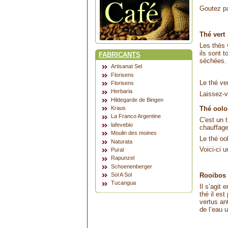
Goutez p
Thé vert
Les thés 
ils sont 
FABRICANTS
séchées.
Artisanat Sel
Florisens
Le thé ve
Florisens
Herbaria
Laissez-v
Hildegarde de Bingen
Thé ool
Kraus
La Franco Argentine
C'est un 
lafevebio
chauffage
Moulin des moines
Le thé oo
Naturata
Voici-ci u
Pural
Rapunzel
Schoenenberger
Rooibos
Sol A Sol
Tucangua
Il s’agit
thé il es
vertus an
de l’eau u