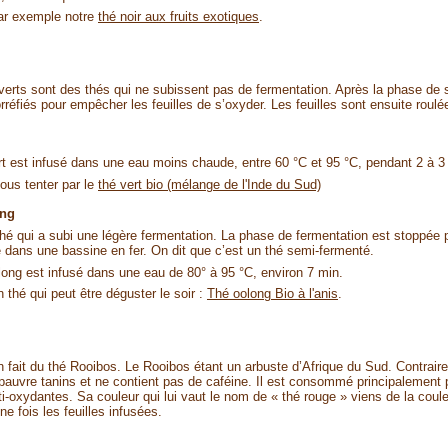
ar exemple notre
thé noir aux fruits exotiques
.
verts sont des thés qui ne subissent pas de fermentation. Après la phase de
torréfiés pour empêcher les feuilles de s’oxyder. Les feuilles sont ensuite roul
rt est infusé dans une eau moins chaude, entre 60 °C et 95 °C, pendant 2 à 3
ous tenter par le
thé vert bio (mélange de l'Inde du Sud)
ong
thé qui a subi une légère fermentation. La phase de fermentation est stoppée 
 dans une bassine en fer. On dit que c’est un thé semi-fermenté.
long est infusé dans une eau de 80° à 95 °C, environ 7 min.
n thé qui peut être déguster le soir :
Thé oolong Bio à l'anis
.
 en fait du thé Rooibos. Le Rooibos étant un arbuste d’Afrique du Sud. Contrai
t pauvre tanins et ne contient pas de caféine. Il est consommé principalement
ti-oxydantes. Sa couleur qui lui vaut le nom de « thé rouge » viens de la coul
ne fois les feuilles infusées.