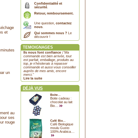
Confidentialité et
sécurité
.
Retour, remboursement.
Une question,
contactez
nous
.
 séchage
ées et
Qui sommes nous ?
Le
découvrir !
TEMOIGNAGES
 minutes
Ils nous font confiance :
"Ma
commande est bien arrivée, tout
est parfait, emballage, produits au
top, je n'hésiterais à repasser
commande et aussi vous conseiller
auprès de mes amis, encore
par un
merci."
Lire la suite
DÉJÀ VUS
Boite...
Boite cadeau :
chocolat au lait
Bio....
rement au
 pour ses
Café Bio...
eur rouge
Café Biologique
moulu Gusto
100% Arabica....