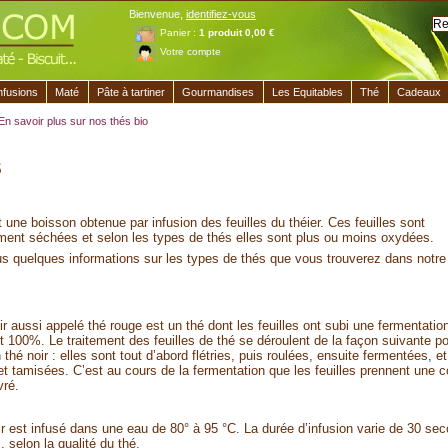
Bienvenue,
identifiez-vous
Panier :
1
produit
0,00 €
Votre compte
nfusions
Maté
Pâte à tartiner
Gourmandises
Les Equitables
Thé
Cadeaux
En savoir plus sur nos thés bio
s
t une boisson obtenue par infusion des feuilles du théier. Ces feuilles sont
ment séchées et selon les types de thés elles sont plus ou moins oxydées.
s quelques informations sur les types de thés que vous trouverez dans notre
ir aussi appelé thé rouge est un thé dont les feuilles ont subi une fermentatio
 100%. Le traitement des feuilles de thé se déroulent de la façon suivante p
 thé noir : elles sont tout d’abord flétries, puis roulées, ensuite fermentées, et
t tamisées. C’est au cours de la fermentation que les feuilles prennent une c
vré.
ir est infusé dans une eau de 80° à 95 °C. La durée d’infusion varie de 30 se
 selon la qualité du thé.