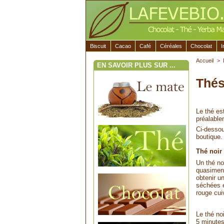
Biscuit
Cacao
Café
Céréales
Chocolat
I
Accueil
>
EN SAVOIR PLUS SUR ...
Thé
Le thé es
préalable
Ci-dessou
boutique.
Thé noir
Un thé no
quasiment
obtenir un
séchées e
rouge cui
Le thé no
5 minutes,