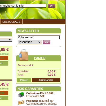
DESTOCKAGE
NEWSLETTER
,95 €
nnement
PANIER
nier
uit
Aucun produit
Expédition
0,00 €
Total
0,00 €
Panier
Commander
,45 €
NOS GARANTIES
nnement
nier
Colissimo 48h à 6.90€.
Franco dès
50€
uit
Paiement sécurisé
par
Carte Bancaire ou chèque.