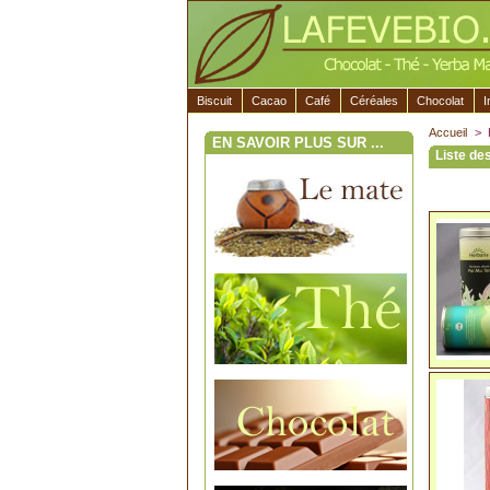
Biscuit
Cacao
Café
Céréales
Chocolat
I
Accueil
>
EN SAVOIR PLUS SUR ...
Liste des