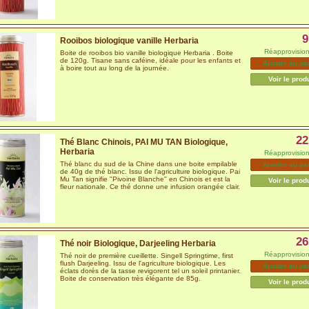
9
Rooibos biologique vanille Herbaria
Réapprovisio
Boite de rooibos bio vanille biologique Herbaria . Boite
de 120g. Tisane sans caféine, idéale pour les enfants et
Ajouter au pa
à boire tout au long de la journée.
Voir le prod
22
Thé Blanc Chinois, PAI MU TAN Biologique,
Herbaria
Réapprovisio
Thé blanc du sud de la Chine dans une boite empilable
Ajouter au pa
de 40g de thé blanc. Issu de l'agriculture biologique. Pai
Mu Tan signifie "Pivoine Blanche" en Chinois et est la
Voir le prod
fleur nationale. Ce thé donne une infusion orangée clair.
26
Thé noir Biologique, Darjeeling Herbaria
Réapprovisio
Thé noir de première cueillette. Singell Springtime, first
flush Darjeeling. Issu de l'agriculture biologique. Les
Ajouter au pa
éclats dorés de la tasse revigorent tel un soleil printanier.
Boite de conservation très élégante de 85g.
Voir le prod