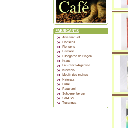
FABRICANTS
Artisanat Sel
Florisens
Florisens
Herbaria
Hildegarde de Bingen
Kraus
La Franco Argentine
lafevebio
Moulin des moines
Naturata
Pural
Rapunzel
Schoenenberger
Sol A Sol
Tucangua