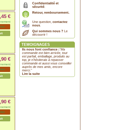
Confidentialité et
sécurité
.
Retour, remboursement.
,45 €
nnement
Une question,
contactez
nous
.
nier
Qui sommes nous ?
Le
uit
découvrir !
TEMOIGNAGES
Ils nous font confiance :
"Ma
commande est bien arrivée, tout
est parfait, emballage, produits au
,90 €
top, je n'hésiterais à repasser
commande et aussi vous conseiller
nnement
auprès de mes amis, encore
nier
merci."
Lire la suite
uit
,90 €
nnement
nier
uit