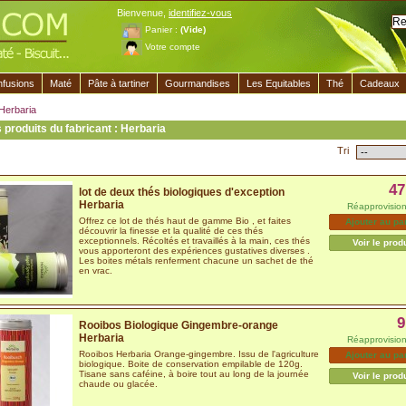
Bienvenue,
identifiez-vous
Panier :
(Vide)
Votre compte
nfusions
Maté
Pâte à tartiner
Gourmandises
Les Equitables
Thé
Cadeaux
Herbaria
 produits du fabricant : Herbaria
Tri
47
lot de deux thés biologiques d'exception
Herbaria
Réapprovisio
Offrez ce lot de thés haut de gamme Bio , et faites
Ajouter au pa
découvrir la finesse et la qualité de ces thés
exceptionnels. Récoltés et travaillés à la main, ces thés
Voir le prod
vous apporteront des expériences gustatives diverses .
Les boites métals renferment chacune un sachet de thé
en vrac.
9
Rooibos Biologique Gingembre-orange
Herbaria
Réapprovisio
Rooibos Herbaria Orange-gingembre. Issu de l'agriculture
Ajouter au pa
biologique. Boite de conservation empilable de 120g.
Tisane sans caféine, à boire tout au long de la journée
Voir le prod
chaude ou glacée.